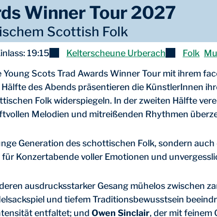
rds Winner Tour 2027
rischem Scottish Folk
inlass: 19:15
Kelterscheune Urberach
Folk
Mu
ie Young Scots Trad Awards Winner Tour mit ihrem fac
n Hälfte des Abends präsentieren die KünstlerInnen ihr
ottischen Folk widerspiegeln. In der zweiten Hälfte ve
raftvollen Melodien und mitreißenden Rhythmen überz
nge Generation des schottischen Folk, sondern auch ei
 – für Konzertabende voller Emotionen und unvergessli
 deren ausdrucksstarker Gesang mühelos zwischen zar
delsackspiel und tiefem Traditionsbewusstsein beeind
tensität entfaltet; und
Owen Sinclair
, der mit feinem