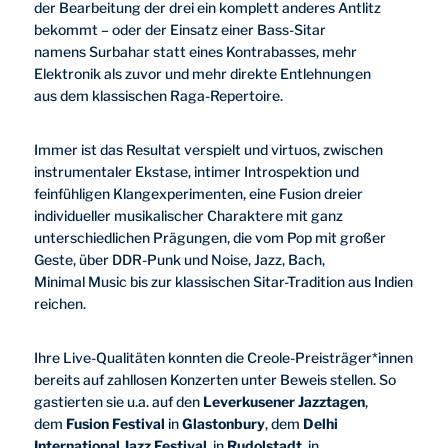
der Bearbeitung der drei ein komplett anderes Antlitz
bekommt – oder der Einsatz einer Bass-Sitar
namens Surbahar statt eines Kontrabasses, mehr
Elektronik als zuvor und mehr direkte Entlehnungen
aus dem klassischen Raga-Repertoire.
Immer ist das Resultat verspielt und virtuos, zwischen
instrumentaler Ekstase, intimer Introspektion und
feinfühligen Klangexperimenten, eine Fusion dreier
individueller musikalischer Charaktere mit ganz
unterschiedlichen Prägungen, die vom Pop mit großer
Geste, über DDR-Punk und Noise, Jazz, Bach,
Minimal Music bis zur klassischen Sitar-Tradition aus Indien
reichen.
Ihre Live-Qualitäten konnten die Creole-Preisträger*innen
bereits auf zahllosen Konzerten unter Beweis stellen. So
gastierten sie u.a. auf den
Leverkusener Jazztagen
,
dem
Fusion Festival
in
Glastonbury
, dem
Delhi
International Jazz Festival
, in
Rudolstadt
, in