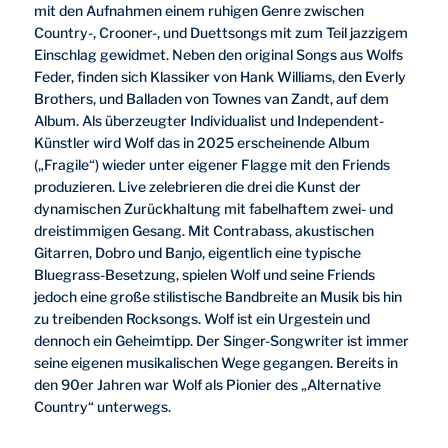
mit den Aufnahmen einem ruhigen Genre zwischen
Country-, Crooner-, und Duettsongs mit zum Teil jazzigem
Einschlag gewidmet. Neben den original Songs aus Wolfs
Feder, finden sich Klassiker von Hank Williams, den Everly
Brothers, und Balladen von Townes van Zandt, auf dem
Album. Als überzeugter Individualist und Independent-
Künstler wird Wolf das in 2025 erscheinende Album
(„Fragile“) wieder unter eigener Flagge mit den Friends
produzieren. Live zelebrieren die drei die Kunst der
dynamischen Zurückhaltung mit fabelhaftem zwei- und
dreistimmigen Gesang. Mit Contrabass, akustischen
Gitarren, Dobro und Banjo, eigentlich eine typische
Bluegrass-Besetzung, spielen Wolf und seine Friends
jedoch eine große stilistische Bandbreite an Musik bis hin
zu treibenden Rocksongs. Wolf ist ein Urgestein und
dennoch ein Geheimtipp. Der Singer-Songwriter ist immer
seine eigenen musikalischen Wege gegangen. Bereits in
den 90er Jahren war Wolf als Pionier des „Alternative
Country“ unterwegs.